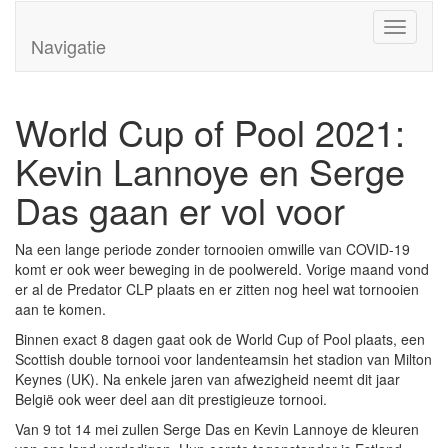
Overslaan en naar de algemene inhoud gaan
Toggle
Navigatie
navigati
World Cup of Pool 2021:
Kevin Lannoye en Serge
Das gaan er vol voor
Na een lange periode zonder tornooien omwille van COVID-19
komt er ook weer beweging in de poolwereld. Vorige maand vond
er al de Predator CLP plaats en er zitten nog heel wat tornooien
aan te komen.
Binnen exact 8 dagen gaat ook de World Cup of Pool plaats, een
Scottish double tornooi voor landenteamsin het stadion van Milton
Keynes (UK). Na enkele jaren van afwezigheid neemt dit jaar
België ook weer deel aan dit prestigieuze tornooi.
Van 9 tot 14 mei zullen Serge Das en Kevin Lannoye de kleuren